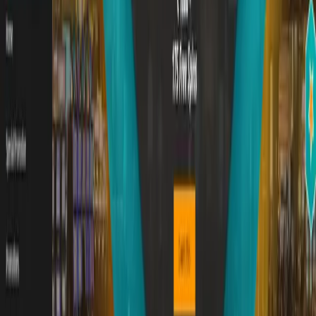
Superlines – одно из многочисленных онлайн-казино. Работает
ли это интернет-заведение легально?…
Сайты
https://is.gd
https://is.gd
29/10/2025
https://casinosuperlines.com
https://casinosuperlines.com
29/10/2025
Доверяете проекту?
👍 Да
👎 Нет
Средний:
· Всего:
0