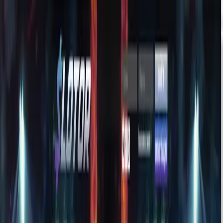
Баксов.Нет
Новости
Статьи
Проекты
Обзоры
Сайты
Войти
Казино Slotor
Онлайн казино Слотор начал предоставлять услуги на
гемблинг-рынке Украины с 2015 года. С момента…
Главная
Проекты