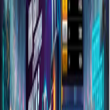
29/10/2025
https://slotor.com
https://slotor.com
29/10/2025
Доверяете проекту?
👍 Да
👎 Нет
Средний:
· Всего:
0
14/06/2021, 15:01:01
115
Комментарии:
Л
Людмыла