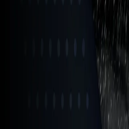
Самый высокий уровень принятия кредитных карт в отрасли оз
реальными деньгами (без требований к пролонгации), согласо
свободных денег, чем мы.
Обзоры
CaroBet - липовая букмекерская контора от мош
Если вы хотите начать зарабатывать на ставках или же прост
Сайты
https://cababet.com
https://cababet.com
29/10/2025
https://carobet.com