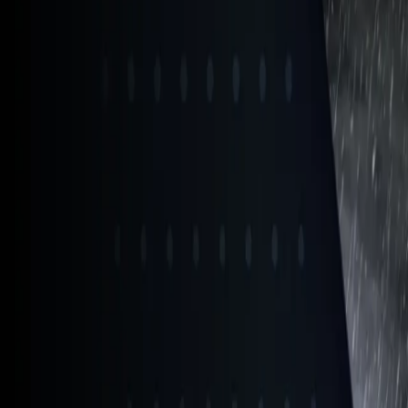
https://carobet.com
29/10/2025
https://greylabelsport.com
https://greylabelsport.com
29/10/2025
Доверяете проекту?
👍 Да
👎 Нет
Средний:
· Всего:
0
14/12/2022, 07:29:43
128
Комментарии:
И
Иринп