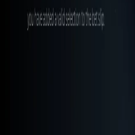
Помощь
Проверка сайта
Возврат денег
Сообщество
Информация
Правила
Политика конфиденциальности
О нас
Контакты
Мы в соцсетях