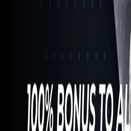
31/12/2022, 10:53:13
0
Лохотрон полный!
Ответить
Л
Лиля
21/01/2023, 02:51:35
0
Вы играли на какой сайте именно???
Ответить
К
Катя
23/01/2023, 19:14:14
0