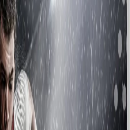
 Бесплатные ставки, где ваши выигрыши выплачиваются
эксклюзивных предложений в мире. Никто не раздает больше