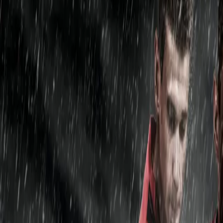
начает, что вы можете безопасно и легко пополнить свой счет.
ванные бонусные ставки, отличные акции и некоторые из самых 
енников
о поддержать любимую команду на…