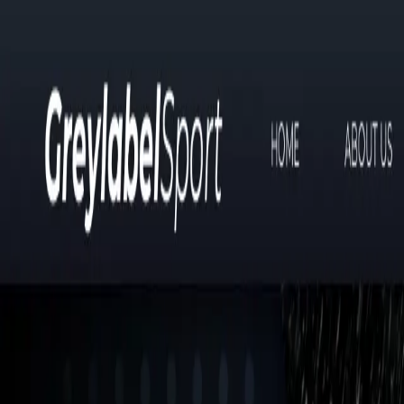
Баксов.Нет
Новости
Статьи
Проекты
Обзоры
Са
Войти
Greylabelsport
Самый высокий уровень принятия кредитных карт в отрасли оз
Главная
Проекты
Greylabelsport