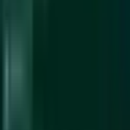
Независимая платформа для честных обзоров и рейтингов
финансовых и инвестиционных проектов. Работаем с 2017
года.
Навигация
Новости
Статьи
Проекты
Обзоры
Вебсайты
Помощь
Проверка сайта
Возврат денег
Сообщество
Информация
Правила
Политика конфиденциальности