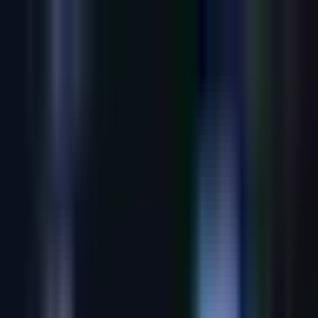
Баксов.Нет
Новости
Статьи
Проекты
Обзоры
Сайты
Войти
Vodka Bet Casino
Анализ сайта VodkaBet показывает несколько значительных
недостатков, которые могут вызвать у…
Главная
Проекты