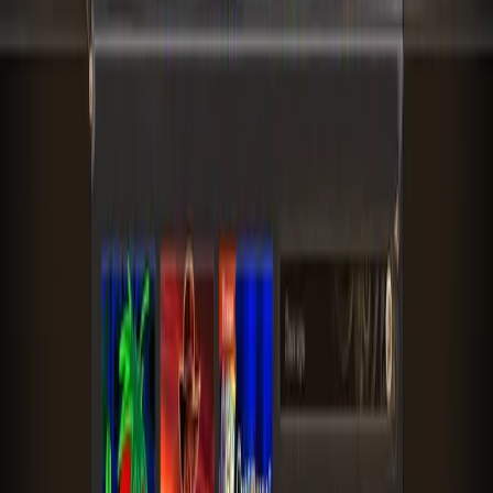
Правила
Политика конфиденциальности
О нас
Контакты
Мы в соцсетях