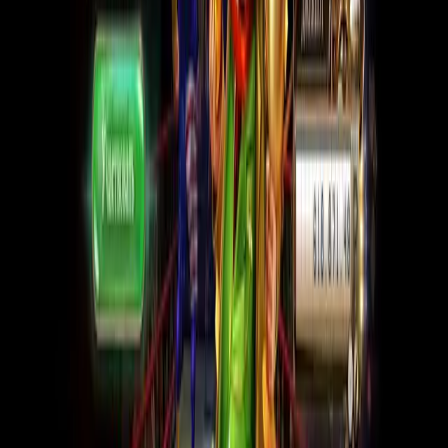
https://joycasinowin.pro
https://joycasinowin.pro
29/10/2025
Показать больше
Доверяете проекту?
👍 Да
👎 Нет
Средний:
· Всего:
0
25/09/2019, 04:15:11
204
Комментарии:
О
Оксана
01/09/2023, 09:19:41