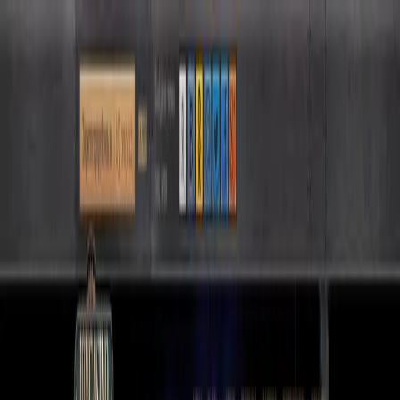
Баксов.Нет
Новости
Статьи
Проекты
Обзоры
Сайты
Войти
Фальшивое Joycasino
Репутация Joycasino – это отзывы самих игроков, которые
всегда готовы как похвалить, так и указать…
Главная
Проекты