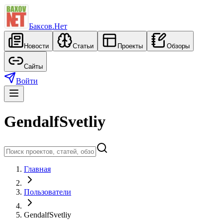
Баксов.Нет
Новости
Статьи
Проекты
Обзоры
Сайты
Войти
GendalfSvetliy
Главная
Пользователи
GendalfSvetliy