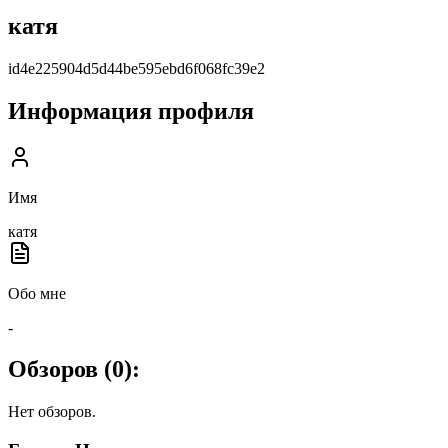
катя
id4e225904d5d44be595ebd6f068fc39e2
Информация профиля
Имя
катя
Обо мне
-
Обзоров (
0
):
Нет обзоров.