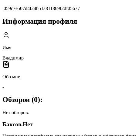
id59c7e507d4f24b51a811869f2dfd5677
Информация профиля
Имя
Владимир
Обо мне
-
Обзоров (
0
):
Нет обзоров.
Баксов.Нет