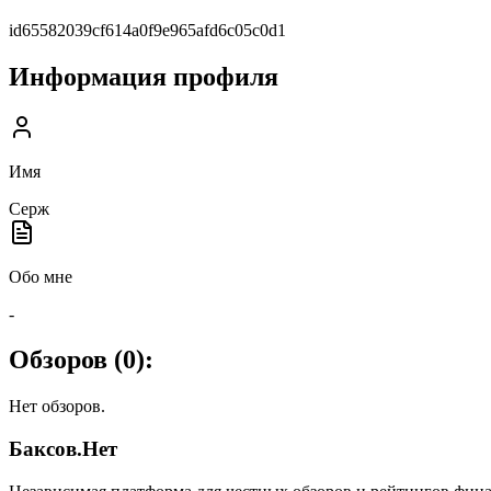
id65582039cf614a0f9e965afd6c05c0d1
Информация профиля
Имя
Серж
Обо мне
-
Обзоров (
0
):
Нет обзоров.
Баксов.Нет