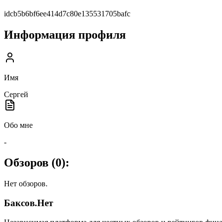
idcb5b6bf6ee414d7c80e135531705bafc
Информация профиля
Имя
Сергей
Обо мне
-
Обзоров (
0
):
Нет обзоров.
Баксов.Нет