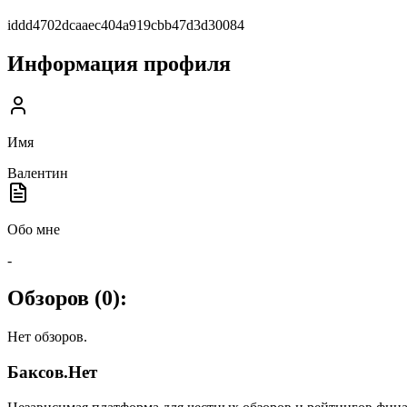
iddd4702dcaaec404a919cbb47d3d30084
Информация профиля
Имя
Валентин
Обо мне
-
Обзоров (
0
):
Нет обзоров.
Баксов.Нет